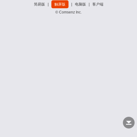
简易版
|
触屏版
|
电脑版
|
客户端
© Comsenz Inc.