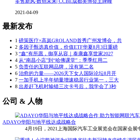
零售新风·数创未来| CCBE成都美博会王牌峰
2021-04-09
最新发布
1
磅策医疗×高岚GROLAND首秀广州发博会，共
2
多因子甄选真价值，价值ETF华夏8月3日重磅
3
“鑫”有所愿，御享从容｜泰康鑫享世家2027
4
从“南昌小店”到“哈佛课堂”：季季红用二
5
负责任的互联网品牌，没有第二名
6
治愈的力量——2026天下女人国际论坛8月开
7
一加手机上半年销量增速稳居行业第一，三大
8
出差赶飞机时输错三次卡号后，我学会了3秒
公司 & 人物
ADAYO华阳与地平线达成战略合
4月19日，2021上海国际汽车工业展览会在国家会展中