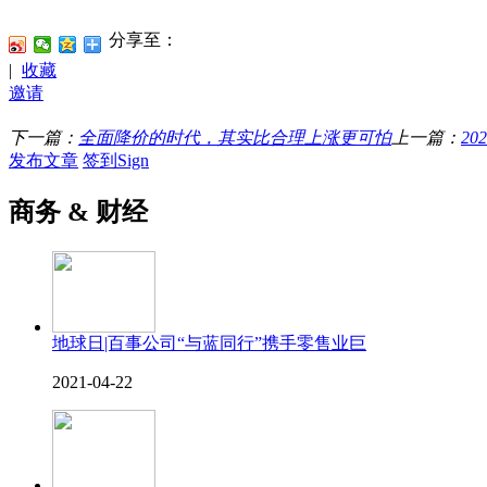
分享至：
|
收藏
邀请
下一篇：
全面降价的时代，其实比合理上涨更可怕
上一篇：
2
发布文章
签到Sign
商务 & 财经
地球日|百事公司“与蓝同行”携手零售业巨
2021-04-22