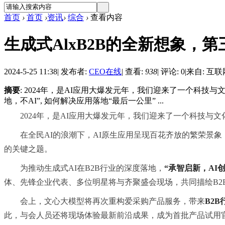
首页
›
首页
›
资讯
›
综合
›
查看内容
生成式AlxB2B的全新想象，
2024-5-25 11:38
|
发布者:
CEO在线
|
查看:
938
|
评论: 0
|
来自: 互联
摘要
: 2024年，是AI应用大爆发元年，我们迎来了一个科
地，不AI”, 如何解决应用落地“最后一公里” ...
2024年，是AI应用大爆发元年，我们迎来了一个科技与
在全民AI的浪潮下，AI原生应用呈现百花齐放的繁荣景象，
的关键之题。
为推动生成式AI在B2B行业的深度落地，
“承智启新，AI
体、先锋企业代表、多位明星将与齐聚盛会现场，共同描绘B2
会上，文心大模型将再次重构爱采购产品服务，带来
B2
此，与会人员还将现场体验最新前沿成果，成为首批产品试用