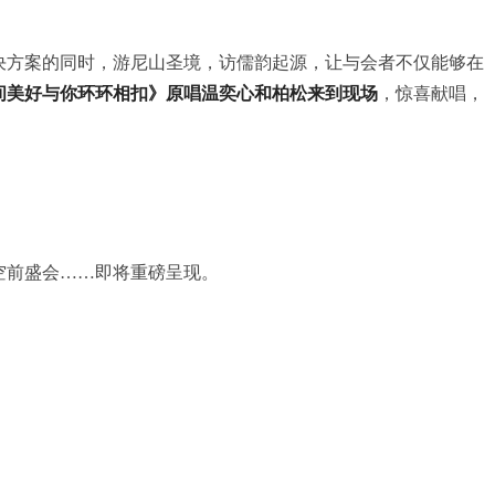
决方案的同时，游尼山圣境，访儒韵起源，让与会者不仅能够在
间美好与你环环相扣》原唱温奕心和柏松来到现场
，惊喜献唱，
空前盛会……即将重磅呈现。