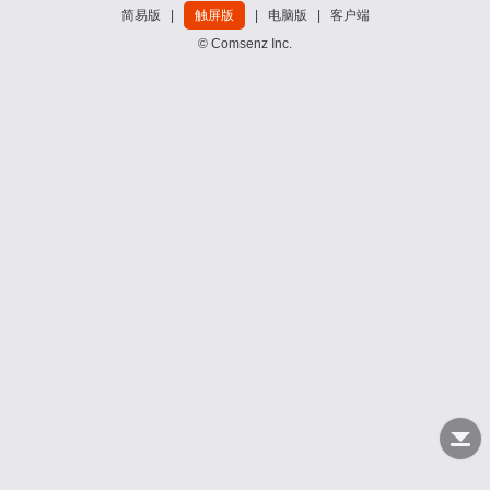
简易版
|
触屏版
|
电脑版
|
客户端
© Comsenz Inc.