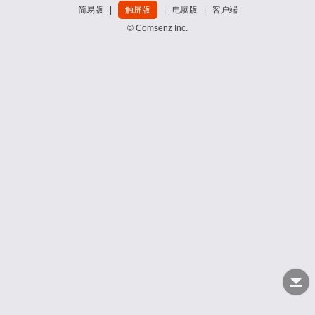
简易版
|
触屏版
|
电脑版
|
客户端
© Comsenz Inc.