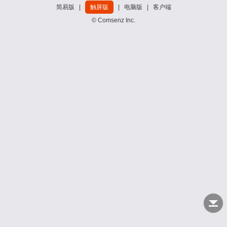
简易版
|
触屏版
|
电脑版
|
客户端
© Comsenz Inc.