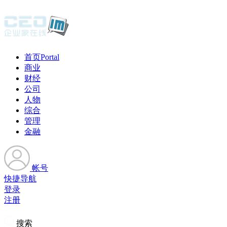
首页
Portal
商业
财经
公司
人物
综合
管理
金融
帐号
快捷导航
登录
注册
搜索