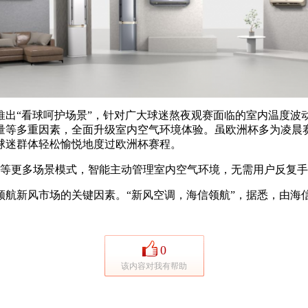
“看球呵护场景”，针对广大球迷熬夜观赛面临的室内温度波
量等多重因素，全面升级室内空气环境体验。虽欧洲杯多为凌晨
球迷群体轻松愉悦地度过欧洲杯赛程。
”等更多场景模式，智能主动管理室内空气环境，无需用户反复
新风市场的关键因素。“新风空调，海信领航”，据悉，由海
0
该内容对我有帮助