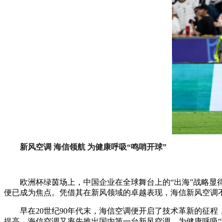
新风空调 海信领航 为健康呼吸“鸣哨开球”
欧洲杯绿茵场上，中国企业在全球舞台上的“出海”战略显得
便已成为焦点。凭借其在新风领域的卓越表现，海信新风空调
早在20世纪90年代末，海信空调便开启了技术革新的征程，
提高，海信空调又率先推出国内第一台新风空调，为健康呼吸“