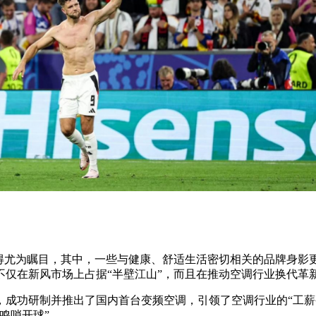
尤为瞩目，其中，一些与健康、舒适生活密切相关的品牌身影
不仅在新风市场上占据“半壁江山”，而且在推动空调行业换代革
成功研制并推出了国内首台变频空调，引领了空调行业的“工薪
鸣哨开球”。