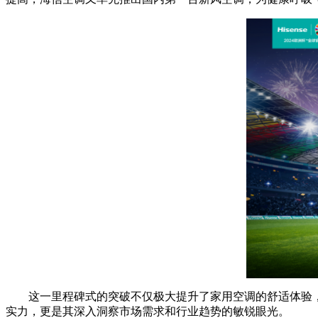
这一里程碑式的突破不仅极大提升了家用空调的舒适体验，
实力，更是其深入洞察市场需求和行业趋势的敏锐眼光。