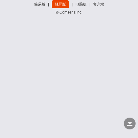
简易版
|
触屏版
|
电脑版
|
客户端
© Comsenz Inc.