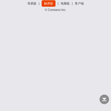
简易版
|
触屏版
|
电脑版
|
客户端
© Comsenz Inc.