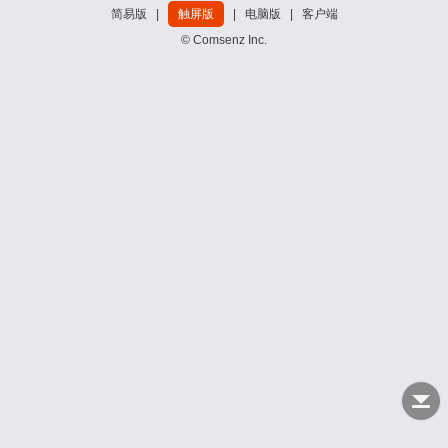
简易版
|
触屏版
|
电脑版
|
客户端
© Comsenz Inc.