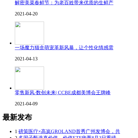
解密美菜春鲜节：为老百姓带来优质的生鲜产
2021-04-20
一场魔力猫盒萌宠革新风暴，让个性化情感需
2021-04-13
零售新风·数创未来| CCBE成都美博会王牌峰
2021-04-09
最新发布
1
磅策医疗×高岚GROLAND首秀广州发博会，共
2
多因子甄选真价值，价值ETF华夏8月3日重磅