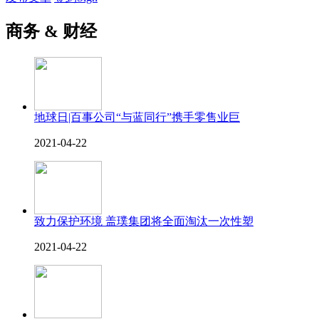
商务 & 财经
地球日|百事公司“与蓝同行”携手零售业巨
2021-04-22
致力保护环境 盖璞集团将全面淘汰一次性塑
2021-04-22