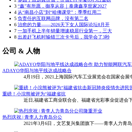
3
“鑫”有所愿，御享从容｜泰康鑫享世家2027
4
从“南昌小店”到“哈佛课堂”：季季红用二
5
负责任的互联网品牌，没有第二名
6
治愈的力量——2026天下女人国际论坛8月开
7
一加手机上半年销量增速稳居行业第一，三大
8
出差赶飞机时输错三次卡号后，我学会了3秒
公司 & 人物
ADAYO华阳与地平线达成战略合
4月19日，2021上海国际汽车工业展览会在国家会展中
重磅！小浣熊被评为“福建省抗
近日,福建省工商业联合会、福建省光彩事业促进会下
热烈庆祝 | 青李人力青岛分公
2021年3月6日，文艺复兴集团旗下——青李人力青