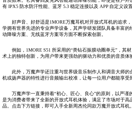
音质效果。它具备四麦克风智能通话降噪功能，即使是在户外运
有 IPX5 防水防汗性能、蓝牙 5.3 稳定连接以及 APP 自定
好声音、好舒适是1MORE万魔耳机对开放式耳机的追求，1M
学拥有世界先进的专业声学设备，其声学研发团队具备丰富的经
动降噪方案、无线蓝牙方案等方面不断探索创新。
例如，1MORE S51 所采用的“类钻石振膜动圈单元”，其
术上的独特创新，为用户带来更强劲的驱动力和优质的音质体
此外，万魔声学还注重与世界级音乐制作人和调音大师的合作。如邀请四
机或扬声器的特性进行音频输出校准，让每一位用户都能享受
万魔声学一直秉持着“初心、匠心、良心”的原则，以严谨的态度
是为消费者带来了全新的开放式耳机体验，满足了市场对于高
品。点击下方链接，即可入手全新周杰伦同款万魔开放式耳机