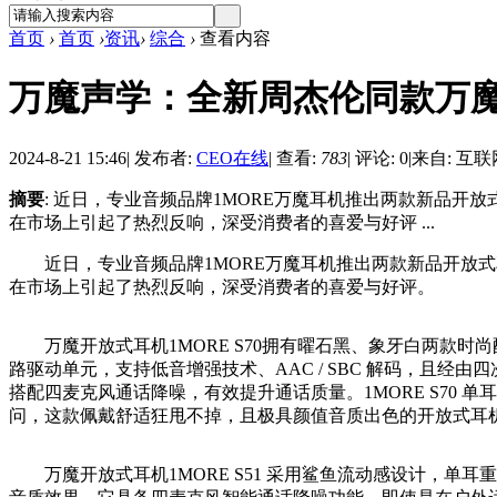
首页
›
首页
›
资讯
›
综合
›
查看内容
万魔声学：全新周杰伦同款万
2024-8-21 15:46
|
发布者:
CEO在线
|
查看:
783
|
评论: 0
|
来自: 互联
摘要
: 近日，专业音频品牌1MORE万魔耳机推出两款新品开放式
在市场上引起了热烈反响，深受消费者的喜爱与好评 ...
近日，专业音频品牌1MORE万魔耳机推出两款新品开放式耳机1
在市场上引起了热烈反响，深受消费者的喜爱与好评。
万魔开放式耳机1MORE S70拥有曜石黑、象牙白两款时尚
路驱动单元，支持低音增强技术、AAC / SBC 解码，且经由四次
搭配四麦克风通话降噪，有效提升通话质量。1MORE S70 单
问，这款佩戴舒适狂甩不掉，且极具颜值音质出色的开放式耳
万魔开放式耳机1MORE S51 采用鲨鱼流动感设计，单耳