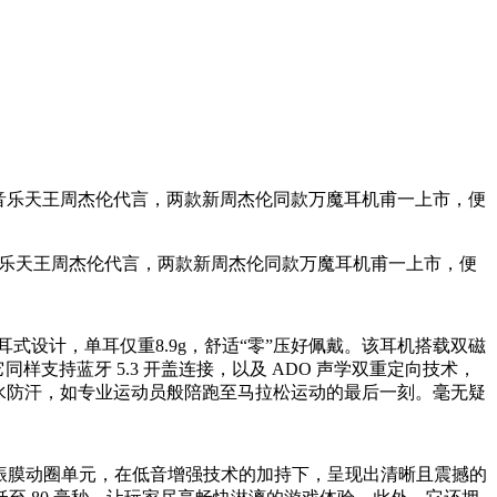
华语流行音乐天王周杰伦代言，两款新周杰伦同款万魔耳机甫一上市，便
流行音乐天王周杰伦代言，两款新周杰伦同款万魔耳机甫一上市，便
式设计，单耳仅重8.9g，舒适“零”压好佩戴。该耳机搭载双磁
它同样支持蓝牙 5.3 开盖连接，以及 ADO 声学双重定向技术，
X5 防水防汗，如专业运动员般陪跑至马拉松运动的最后一刻。毫无疑
钻石振膜动圈单元，在低音增强技术的加持下，呈现出清晰且震撼的