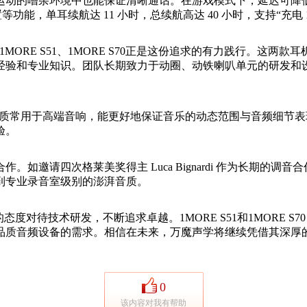
动的嘈杂环境中也能保证清晰通话。在游戏模式下，延迟可降低至
义设置等功能，单耳续航达 11 小时，总续航高达 40 小时，支持“充
ORE S51、1MORE S70正是这份追求的有力践行。这两
验和专业知识。团队长期致力于动圈、动铁喇叭单元的研发和设
材质常用于高端音响，能更好地保证音乐的动态范围与音频细节表现。
验。
次格莱美奖得主 Luca Bignardi 作为长期的调音合作伙
到专业录音室级别的澎湃音质。
对待技术研发，不断追求卓越。1MORE S51和1MORE S
品质音频设备的需求。相信在未来，万魔声学将继续凭借其深厚
。
0
该内容对我有帮助