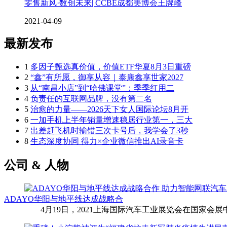
零售新风·数创未来| CCBE成都美博会王牌峰
2021-04-09
最新发布
1
多因子甄选真价值，价值ETF华夏8月3日重磅
2
“鑫”有所愿，御享从容｜泰康鑫享世家2027
3
从“南昌小店”到“哈佛课堂”：季季红用二
4
负责任的互联网品牌，没有第二名
5
治愈的力量——2026天下女人国际论坛8月开
6
一加手机上半年销量增速稳居行业第一，三大
7
出差赶飞机时输错三次卡号后，我学会了3秒
8
生态深度协同 得力×企业微信推出AI录音卡
公司 & 人物
ADAYO华阳与地平线达成战略合
4月19日，2021上海国际汽车工业展览会在国家会展中