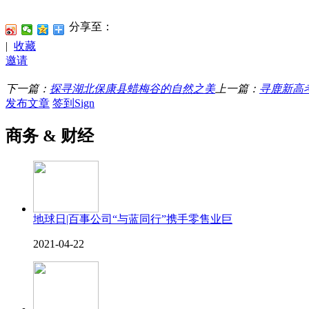
分享至：
|
收藏
邀请
下一篇：
探寻湖北保康县蜡梅谷的自然之美
上一篇：
寻鹿新高考
发布文章
签到Sign
商务 & 财经
地球日|百事公司“与蓝同行”携手零售业巨
2021-04-22