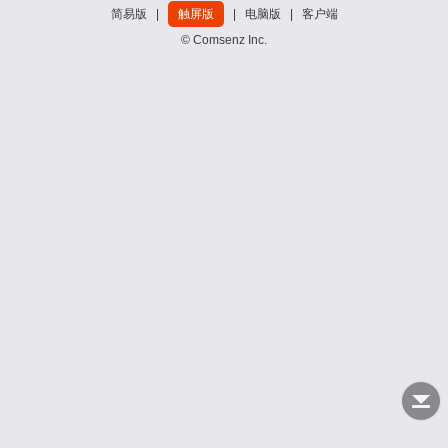
简易版
|
触屏版
|
电脑版
|
客户端
© Comsenz Inc.