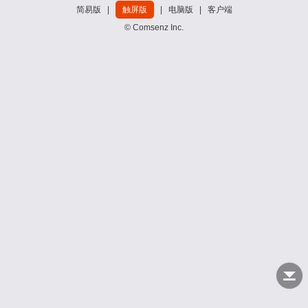
简易版
|
触屏版
|
电脑版
|
客户端
© Comsenz Inc.