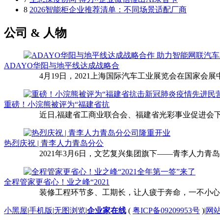
8
2026智能柜企业推荐清单：不同场景适配厂商
公司 & 人物
ADAYO华阳与地平线达成战略合
4月19日，2021上海国际汽车工业展览会在国家会展中
重磅！小浣熊被评为“福建省抗
近日,福建省工商业联合会、福建省光彩事业促进会下
热烈庆祝 | 青李人力青岛分公
2021年3月6日，文艺复兴集团旗下——青李人力青
全程管家更省心！业之峰“2021
装修工程环节多、工期长，让人疲于奔命，一不小心还
小黑屋
|
手机版
|
无图浏览
|
企业家在线
(
粤ICP备09209953号
)
|
网