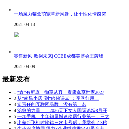
一场魔力猫盒萌宠革新风暴，让个性化情感需
2021-04-13
零售新风·数创未来| CCBE成都美博会王牌峰
2021-04-09
最新发布
1
“鑫”有所愿，御享从容｜泰康鑫享世家2027
2
从“南昌小店”到“哈佛课堂”：季季红用二
3
负责任的互联网品牌，没有第二名
4
治愈的力量——2026天下女人国际论坛8月开
5
一加手机上半年销量增速稳居行业第一，三大
6
出差赶飞机时输错三次卡号后，我学会了3秒
7
生态深度协同 得力×企业微信推出AI录音卡