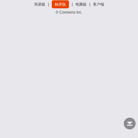
简易版
|
触屏版
|
电脑版
|
客户端
© Comsenz Inc.