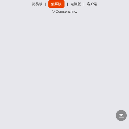
简易版
|
触屏版
|
电脑版
|
客户端
© Comsenz Inc.