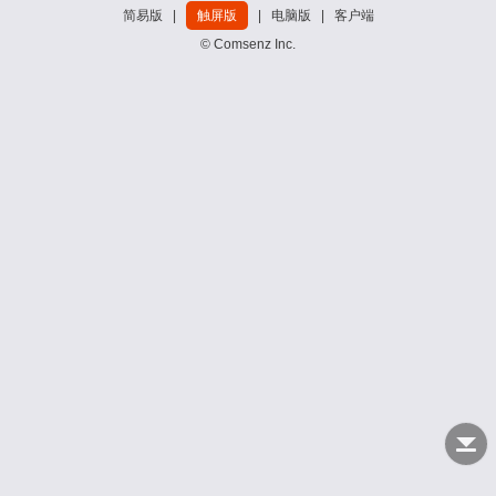
简易版
|
触屏版
|
电脑版
|
客户端
© Comsenz Inc.