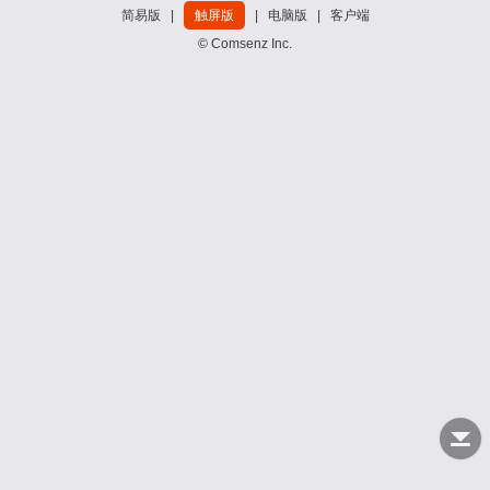
简易版
|
触屏版
|
电脑版
|
客户端
© Comsenz Inc.