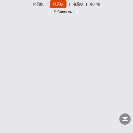
简易版
|
触屏版
|
电脑版
|
客户端
© Comsenz Inc.