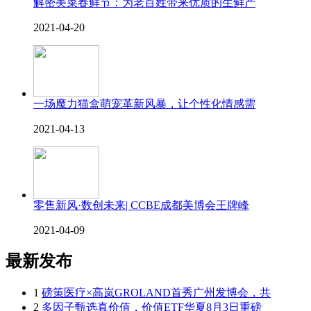
解密美菜春鲜节：为老百姓带来优质的生鲜产
2021-04-20
一场魔力猫盒萌宠革新风暴，让个性化情感需
2021-04-13
零售新风·数创未来| CCBE成都美博会王牌峰
2021-04-09
最新发布
1
磅策医疗×高岚GROLAND首秀广州发博会，共
2
多因子甄选真价值，价值ETF华夏8月3日重磅