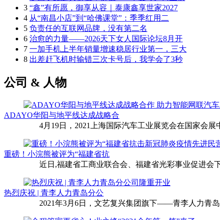
3
“鑫”有所愿，御享从容｜泰康鑫享世家2027
4
从“南昌小店”到“哈佛课堂”：季季红用二
5
负责任的互联网品牌，没有第二名
6
治愈的力量——2026天下女人国际论坛8月开
7
一加手机上半年销量增速稳居行业第一，三大
8
出差赶飞机时输错三次卡号后，我学会了3秒
公司 & 人物
ADAYO华阳与地平线达成战略合
4月19日，2021上海国际汽车工业展览会在国家会展中
重磅！小浣熊被评为“福建省抗
近日,福建省工商业联合会、福建省光彩事业促进会下
热烈庆祝 | 青李人力青岛分公
2021年3月6日，文艺复兴集团旗下——青李人力青