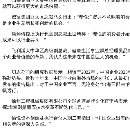
阳狮集团亚太及中国首席执行官林真表示：“当下是感性和理
就可以获得更大的市场份额。”
威富集团亚太区总裁马文指出：“理性消费并不意味着消费者
是企业生意增长和创新的机会。”
康师傅控股执行长室副总裁王世琦称：“理性的消费者开始注
成果可以行业共享。”
飞利浦大中华区高级副总裁、健康生活事业群总经理吴品慧认
个商业价值链的革新，我认为这未来在中国是巨大的机会。”
贝恩公司的研究数据显示，相较于2022年，中国企业2023
强劲势头。近数十年来，中国企业向海外市场的扩张，从最初传统
发布的报告提出，对于中国企业而言，无论身处“出海三部曲
帆远行。
徐州工程机械集团有限公司全球首席品牌文化官李格表示：“
挥;增量则是顺应技术变革不断迭代自己。”
愉悦资本创始及执行合伙人刘二海指出：“中国企业出海的要
相关者的更深入关照。”