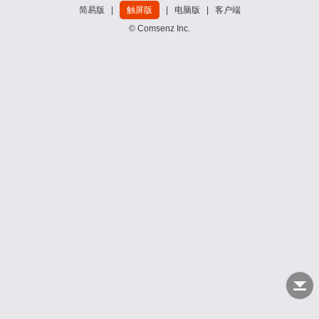
简易版
|
触屏版
|
电脑版
|
客户端
© Comsenz Inc.