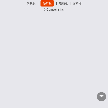
简易版
|
触屏版
|
电脑版
|
客户端
© Comsenz Inc.