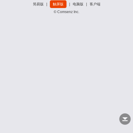
简易版
|
触屏版
|
电脑版
|
客户端
© Comsenz Inc.