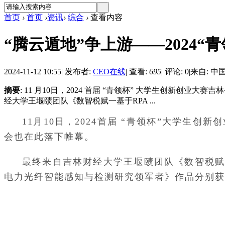
首页
›
首页
›
资讯
›
综合
›
查看内容
“腾云遁地”争上游——2024
2024-11-12 10:55
|
发布者:
CEO在线
|
查看:
695
|
评论: 0
|
来自: 中
摘要
: 11 月10日，2024 首届 “青领杯” 大学生创
经大学王堰赜团队《数智税赋一基于RPA ...
11月10日，2024首届 “青领杯”大学
会也在此落下帷幕。
最终来自吉林财经大学王堰赜团队《数智税赋
电力光纤智能感知与检测研究领军者》作品分别获