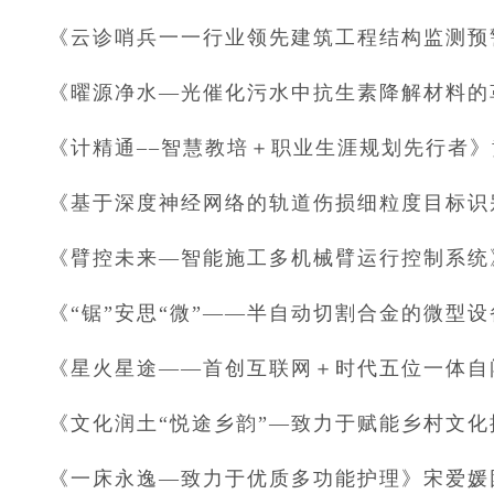
《云诊哨兵一一行业领先建筑工程结构监测预
《曜源净水—光催化污水中抗生素降解材料的
《计精通––智慧教培＋职业生涯规划先行者
《基于深度神经网络的轨道伤损细粒度目标识
《臂控未来—智能施工多机械臂运行控制系统
《“锯”安思“微”——半自动切割合金的微型
《星火星途——首创互联网＋时代五位一体自
《文化润土“悦途乡韵”—致力于赋能乡村文
《一床永逸—致力于优质多功能护理》宋爱媛