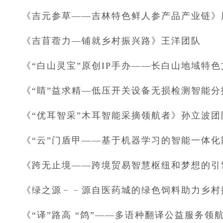
《吉元参草——吉林特色鲜人参产品产业链》
《吉苜蓿力—铺就乡村振兴路》王洋团队
《“白山灵宝”原创IP手办——长白山地域特
《“睛”益求精—低压开关设备无损检测智能
《“优耳智采”木耳智能采摘领航者》孙立波团
《“云”门盾甲——基于机器学习的智能一体
《跨无止境——跨境贸易智慧枢纽和梦想的引
《绿之源﹣﹣源自医药城的绿色饲料助力乡村
《“译”路高 “鸽”——多语种翻译公益服务领