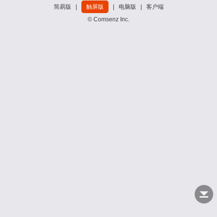
简易版
|
触屏版
|
电脑版
|
客户端
© Comsenz Inc.