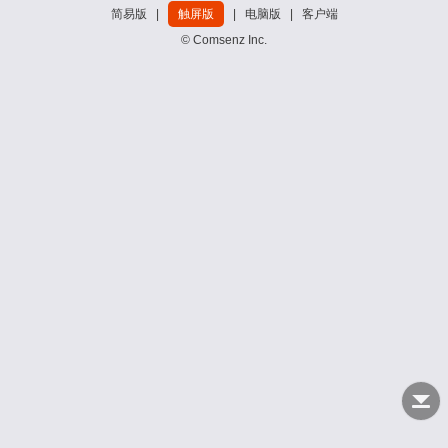
简易版
|
触屏版
|
电脑版
|
客户端
© Comsenz Inc.