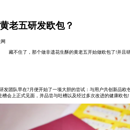
帮黄老五研发欧包？
联网
？” 藏不住了，那个做非遗花生酥的黄老五开始做欧包了!并且
发团队早在7月便开始了一项大胆的尝试：与用户共创新品欧包。
下吐槽会上正式见面，并品尝与吐槽以及经过多次改进的健康欧包!