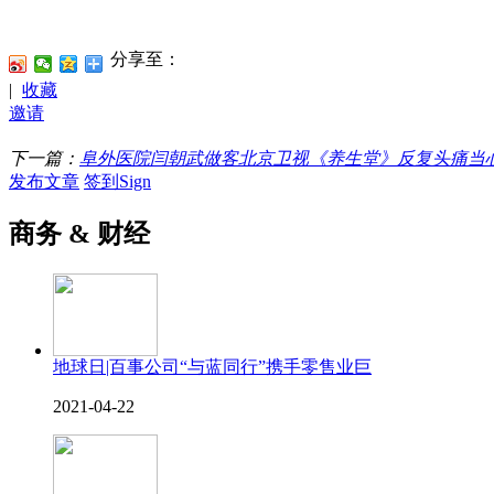
分享至：
|
收藏
邀请
下一篇：
阜外医院闫朝武做客北京卫视《养生堂》反复头痛当心
发布文章
签到Sign
商务 & 财经
地球日|百事公司“与蓝同行”携手零售业巨
2021-04-22