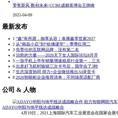
零售新风·数创未来| CCBE成都美博会王牌峰
2021-04-09
最新发布
1
“鑫”有所愿，御享从容｜泰康鑫享世家2027
2
从“南昌小店”到“哈佛课堂”：季季红用二
3
负责任的互联网品牌，没有第二名
4
治愈的力量——2026天下女人国际论坛8月开
5
一加手机上半年销量增速稳居行业第一，三大
6
出差赶飞机时输错三次卡号后，我学会了3秒
7
生态深度协同 得力×企业微信推出AI录音卡
8
2026智能柜企业推荐清单：不同场景适配厂商
公司 & 人物
ADAYO华阳与地平线达成战略合
4月19日，2021上海国际汽车工业展览会在国家会展中