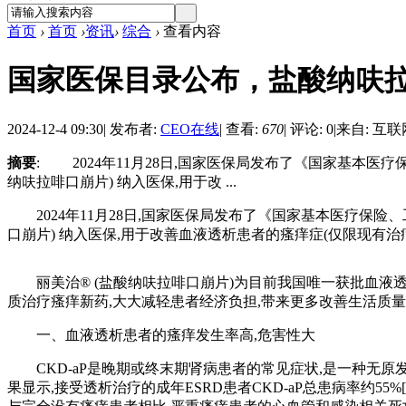
首页
›
首页
›
资讯
›
综合
›
查看内容
国家医保目录公布，盐酸纳呋
2024-12-4 09:30
|
发布者:
CEO在线
|
查看:
670
|
评论: 0
|
来自: 互联
摘要
: 2024年11月28日,国家医保局发布了《国家基本医疗保
纳呋拉啡口崩片) 纳入医保,用于改 ...
2024年11月28日,国家医保局发布了《国家基本医疗保险、工
口崩片) 纳入医保,用于改善血液透析患者的瘙痒症(仅限现有治疗
丽美治® (盐酸纳呋拉啡口崩片)为目前我国唯一获批血液透析
质治疗瘙痒新药,大大减轻患者经济负担,带来更多改善生活质
一、血液透析患者的瘙痒发生率高,危害性大
CKD-aP是晚期或终末期肾病患者的常见症状,是一种无原
果显示,接受透析治疗的成年ESRD患者CKD-aP总患病率约55%[]