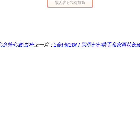
该内容对我有帮助
危险心窗|血栓
上一篇：
2金1银2铜！阿里妈妈携手商家再获长