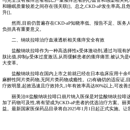
与完全没有瘙痒患者相比,严重瘙痒患者的心血管和感染相关死
和睡眠质量较差之间存在强关联[]。总之,CKD-aP发生率高
升[]。
然而,目前仍普遍存在CKD-aP知晓率低、报告不足、医务人员
负担具有重要意义。
二、纳呋拉啡治疗血液透析相关瘙痒安全有效
盐酸纳呋拉啡作为一种高选择性κ受体激动剂,通过与现有的抗
肽比值,抑制μ受体过度激活,从而缓解患者的瘙痒痛苦,被认为是C
大变革。
盐酸纳呋拉啡在国内上市之前就已经在日本临床应用十余年,疗效
麻醉性阿片类药物,无阿片类药物成瘾性。(2)有确切的适应证,
疗效明显,起效迅速且疗效持久,1年有效率高达80%以上,可改
丽美治®盐酸纳呋拉啡口崩片纳入医保是对盐酸纳呋拉啡这种创
加了药物可及性,将有望成为CKD-aP患者的优选治疗方案。丽美
益。最新国家医保药品目录将自2025年1月1日起正式实施。