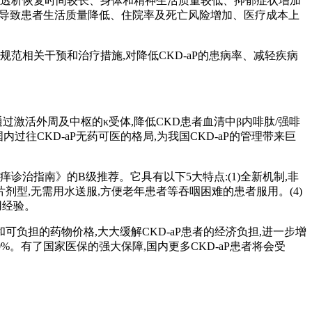
液透析恢复时间较长、身体和精神生活质量较低、抑郁症状增加
风险,导致患者生活质量降低、住院率及死亡风险增加、医疗成本上
规范相关干预和治疗措施,对降低CKD-aP的患病率、减轻疾病
活外周及中枢的κ受体,降低CKD患者血清中β内啡肽/强啡
过往CKD-aP无药可医的格局,为我国CKD-aP的管理带来巨
治指南》的B级推荐。它具有以下5大特点:(1)全新机制,非
片剂型,无需用水送服,方便老年患者等吞咽困难的患者服用。(4)
用经验。
担的药物价格,大大缓解CKD-aP患者的经济负担,进一步增
0%。有了国家医保的强大保障,国内更多CKD-aP患者将会受