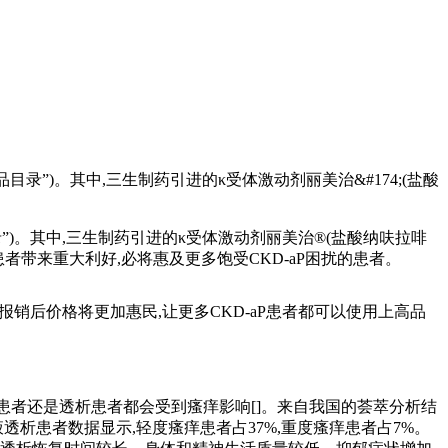
目录”)。其中,三生制药引进的κ受体激动剂丽美治&#174;(盐酸
录”)。其中,三生制药引进的κ受体激动剂丽美治®(盐酸纳呋拉啡
患者带来重大利好,必将惠及更多饱受CKD-aP困扰的患者。
销后价格将更加惠民,让更多CKD-aP患者都可以使用上高品
患者还是透析患者都会受到瘙痒影响[]。来自我国的荟萃分析结
64名血液透析患者数据显示,轻度瘙痒患者占37%,重度瘙痒患者占7%。