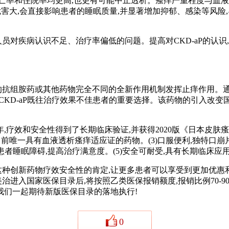
亡率和住院率均更高,也更有可能中止透析。瘙痒严重程度与血
,且危害大,会直接影响患者的睡眠质量,并显著增加抑郁、感染等
对疾病认识不足、治疗率偏低的问题。提高对CKD-aP的认识,
组胺药或其他药物完全不同的全新作用机制发挥止痒作用。通过激
KD-aP既往治疗效果不佳患者的重要选择。该药物的引入改变国内
和安全性得到了长期临床验证,并获得2020版《日本皮肤瘙痒诊
目前唯一具有血液透析瘙痒适应证的药物。(3)口服便利,独特口崩
善患者睡眠障碍,提高治疗满意度。(5)安全可耐受,具有长期临床应
新药物疗效安全性的肯定,让更多患者可以享受到更加优惠和可负
治进入国家医保目录后,将按照乙类医保报销额度,报销比例70-9
让我们一起期待新版医保目录的落地执行!
0