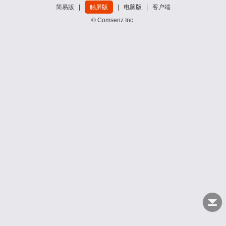
简易版
|
触屏版
|
电脑版
|
客户端
© Comsenz Inc.