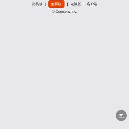
简易版
|
触屏版
|
电脑版
|
客户端
© Comsenz Inc.