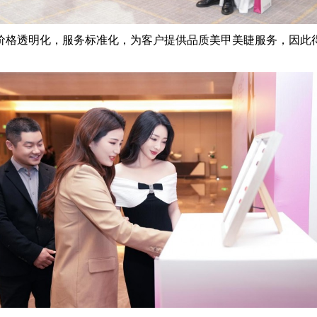
价格透明化，服务标准化，为客户提供品质美甲美睫服务，因此