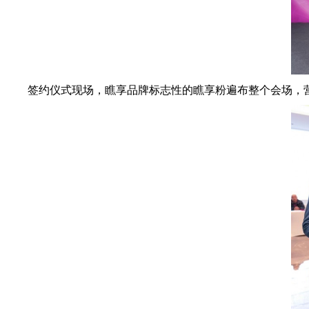
签约仪式现场，瞧享品牌标志性的瞧享粉遍布整个会场，