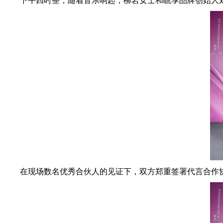
在现场数名优秀合伙人的见证下，双方郑重签署代言合作