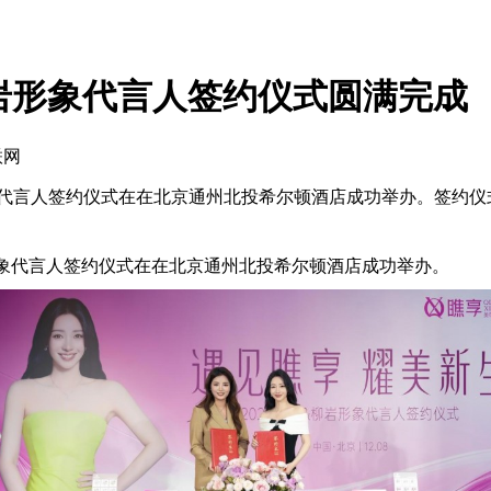
岩形象代言人签约仪式圆满完成
联网
瞧享柳岩形象代言人签约仪式在在北京通州北投希尔顿酒店成功举办。
柳岩形象代言人签约仪式在在北京通州北投希尔顿酒店成功举办。