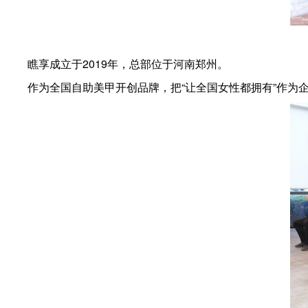
瞧享成立于2019年，总部位于河南郑州。
作为全国自助美甲开创品牌，把“让全国女性都拥有”作为