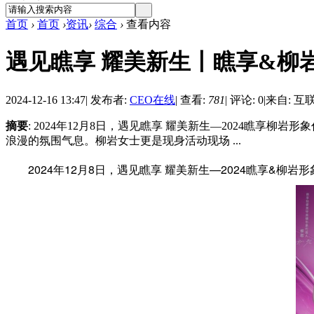
首页
›
首页
›
资讯
›
综合
›
查看内容
遇见瞧享 耀美新生丨瞧享&柳
2024-12-16 13:47
|
发布者:
CEO在线
|
查看:
781
|
评论: 0
|
来自: 互
摘要
: 2024年12月8日，遇见瞧享 耀美新生—2024
浪漫的氛围气息。柳岩女士更是现身活动现场 ...
2024年12月8日，遇见瞧享 耀美新生—2024瞧享&