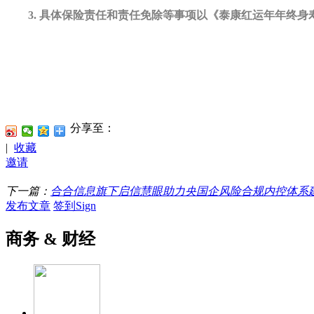
3.
具体保险责任和责任免除等事项以《泰康红运年年终身寿
分享至：
|
收藏
邀请
下一篇：
合合信息旗下启信慧眼助力央国企风险合规内控体系
发布文章
签到Sign
商务 & 财经