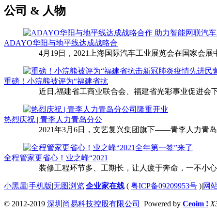
公司 & 人物
ADAYO华阳与地平线达成战略合
4月19日，2021上海国际汽车工业展览会在国家会展中
重磅！小浣熊被评为“福建省抗
近日,福建省工商业联合会、福建省光彩事业促进会下
热烈庆祝 | 青李人力青岛分公
2021年3月6日，文艺复兴集团旗下——青李人力青
全程管家更省心！业之峰“2021
装修工程环节多、工期长，让人疲于奔命，一不小心还
小黑屋
|
手机版
|
无图浏览
|
企业家在线
(
粤ICP备09209953号
)
|
网
© 2012-2019
深圳尚易科技控股有限公司
Powered by
Ceoim !
X