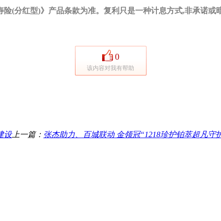
险(分红型)》产品条款为准。复利只是一种计息方式,非承诺或
0
该内容对我有帮助
建设
上一篇：
张杰助力、百城联动 金领冠“1218珍护铂萃超凡守