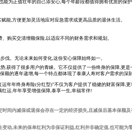
,也能为正值壮年的自己添安心,每个年龄段都值得拥有优质的保
财富赋能,方便更加灵活地应对应急需求或更高品质的退休生活。
费、购买交清增额保险,以适应不同的财务需求和规划。
的步伐。无论未来如何变化,这份安心保障始终如一。
优势,获得了很多用户的青睐。它不仅提供了一份终身的保障,更
效保额的逐年递增,每一个特点都体现了泰康人寿对客户需求的深
康红运年年终身寿险(分红型)”不仅为客户提供了稳健的财富保障
满红运,年年享受增值保障,泰享一生,幸福常伴!
时间内减保或退保会存在一定的经济损失,且减保后基本保额及
变动,未来的保单红利为非保证利益,红利并非确定值,也可能为