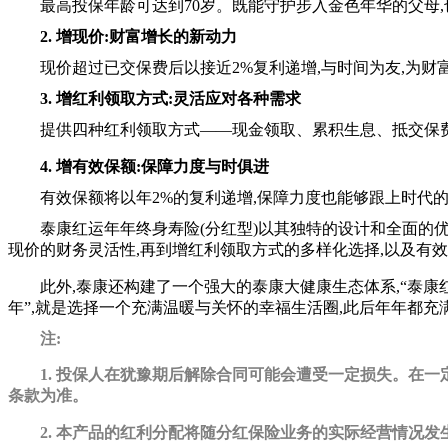
最高投保年龄可达到70岁。既能守护步入金色年华的父母
2. 增现价:财富增长的新动力
现价超过已交保费后以接近2%复利递增,与时间为友,为
3. 增红利领取方式:灵活应对各种需求
提供四种红利领取方式——现金领取、累积生息、抵交保
4. 增有效保额:保障力度与时俱进
有效保额将以年2%的复利递增,保障力度也能够跟上时代
泰康红运年年终身寿险(分红型)以其独特的设计和全面的
现价的财务灵活性,再到增红利领取方式的多样化选择,以及有
此外,泰康还构建了一个强大的泰康大健康生态体系
,“泰
年”,就是选择一个充满温暖与关怀的幸福生活圈,
此后年年
都充
注:
1.
投保人在犹豫期后解除合同可能会遭受一定损失。在一定
条款为准。
2.
本产品的红利分配将随分红保险业务的实际经营情况发生