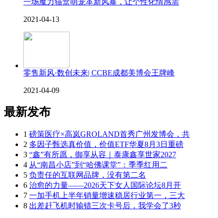
一场魔力猫盒萌宠革新风暴，让个性化情感需
2021-04-13
零售新风·数创未来| CCBE成都美博会王牌峰
2021-04-09
最新发布
1
磅策医疗×高岚GROLAND首秀广州发博会，共
2
多因子甄选真价值，价值ETF华夏8月3日重磅
3
“鑫”有所愿，御享从容｜泰康鑫享世家2027
4
从“南昌小店”到“哈佛课堂”：季季红用二
5
负责任的互联网品牌，没有第二名
6
治愈的力量——2026天下女人国际论坛8月开
7
一加手机上半年销量增速稳居行业第一，三大
8
出差赶飞机时输错三次卡号后，我学会了3秒