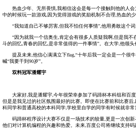
热血少年、无所畏惧,我相信这会是每一个接触到他的人会
中的时候玩一款游戏,因为觉得游戏的奖励机制不合理,热血的
“我知道自己不够厉害,但我不怕任何事情”,他用勇敢这个
“因为就我一个信奥生,肯定会有很多人质疑我啊,但是我不
斗的回忆,青春的回忆,是非常值得的一件事情”。在大学,他
提及未来,他信心满满立下flag,“十年后我一定会是一
喊“我要干到90岁”。
双料冠军
潘耀宇
大家好,我是潘耀宇,今年很荣幸参加了码蹄杯本科组和百度
但是是我见过的社区氛围最好的比赛。即使在比赛前和比赛后,
科同学和普通高校的本科同学,学校里自学的同学有时候就非常
码蹄杯程序设计大赛不仅是一场技术的较量,更是一次创新
他们对计算机编程的兴趣和热爱。未来,百度公司将继续支持码