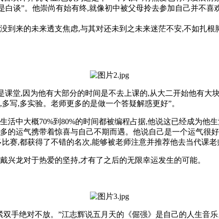
也是白谈”。他崇尚有始有终,就像初中被父母拎去参加自己并不喜欢
还没到来的未来透支焦虑,与其对还未到之未来迷茫不安,不如扎根
是课堂,因为他有大部分的时间是不去上课的,从大二开始他有大块
,多写,多实验。老师更多的是做一个答疑解惑更好”。
生活中大概70%到80%的时间都被编程占据,他说这已经成为他
很多的运气携带着惊喜与自己不期而遇。他说自己是一个运气很好
多比赛,都获得了不错的名次,能够被老师注意并推荐他去当代课老
是戴兴龙对于热爱的坚持,才有了之后的无限幸运发生的可能。
握紧双手绝对不放。”江志辉说五月天的《倔强》是自己的人生音乐