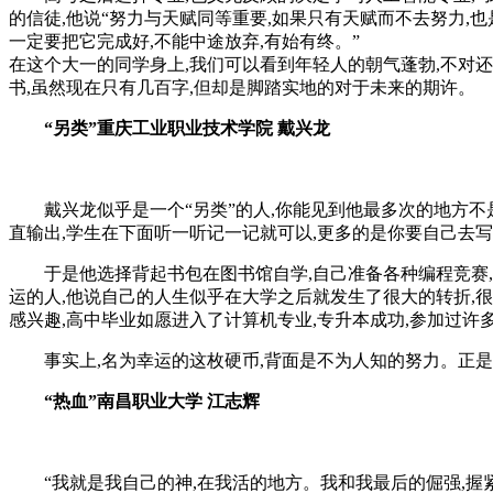
的信徒,他说“努力与天赋同等重要,如果只有天赋而不去努力,
一定要把它完成好,不能中途放弃,有始有终。”
在这个大一的同学身上,我们可以看到年轻人的朝气蓬勃,不对
书,虽然现在只有几百字,但却是脚踏实地的对于未来的期许。
“
另类
”
重庆工业职业技术学院 戴兴龙
戴兴龙似乎是一个“另类”的人,你能见到他最多次的地方不
直输出,学生在下面听一听记一记就可以,更多的是你要自己去写
于是他选择背起书包在图书馆自学,自己准备各种编程竞赛,
运的人,他说自己的人生似乎在大学之后就发生了很大的转折,
感兴趣,高中毕业如愿进入了计算机专业,专升本成功,参加过许
事实上,名为幸运的这枚硬币,背面是不为人知的努力。正
“
热血
”
南昌职业大学 江志辉
“我就是我自己的神,在我活的地方。我和我最后的倔强,