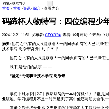
首页
›
首页
›
资讯
›
综合
›
查看内容
码蹄杯人物特写：四位编程少
2024-12-21 11:51
|
发布者:
CEO在线
|
查看:
495
|
评论: 0
|
来自: 互
摘要
: 他们之中,有的人只是刚刚大一的同学,而有的人已经担任过
技术学院 周添奇读初中时,在图书 ...
他们之中,有的人只是刚刚大一的同学,而有的人已经担任过码
以下,是他们的故事 — —
“
坚定
”
无锡职业技术学院 周添奇
读初中时,在图书馆中偶然翻阅的一本计算机相关书籍,是
业腹地。学习编程并不是一时兴起,到了高中他还与朋友合作,
高考之后选择专业,也义无反顾的决定学习人工智能专业,“