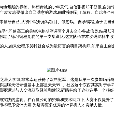
为他佩戴的标签。热烈赤诚的少年意气,自信张扬却不骄傲,自知“
少年就立志要做出自己满意的游戏,由此接触到了编程。自此各个
词来描绘自己,从初中就开始写项目、做游戏、自学编程,勇于去当
在乎”,即使高三的关键冲刺期停课两个月去全心备战信奥,结果却不
领头创建了练习编程竞赛的第一支集训队,这支队伍在本次码蹄杯中
个很牛的人,如果做程序员我就会成为最厉害的项目架构师,如果自主
之星大学组,非常幸运获得了双料冠军。这是我第一次参加码蹄杯,
群里聊天记录也基本上都是天天99+。社区这个东西其实对于学
需要通过与人交流获取经验和建议,码蹄杯给了这些选手一个很
与实践的盛宴。在百度公司的赞助和技术助力下,大赛不仅提升了
蹄杯程序设计大赛,为培养更多优秀的计算机人才贡献力量。