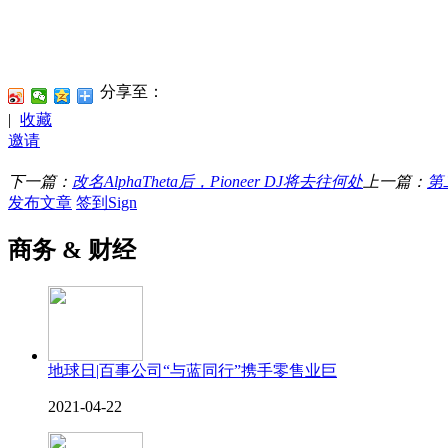
分享至：
|
收藏
邀请
下一篇：
改名AlphaTheta后，Pioneer DJ将去往何处
上一篇：
第
发布文章
签到Sign
商务 & 财经
地球日|百事公司“与蓝同行”携手零售业巨
2021-04-22