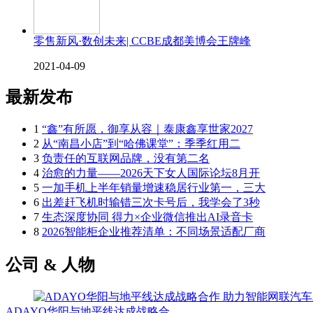
零售新风·数创未来| CCBE成都美博会王牌峰
2021-04-09
最新发布
1
“鑫”有所愿，御享从容｜泰康鑫享世家2027
2
从“南昌小店”到“哈佛课堂”：季季红用二
3
负责任的互联网品牌，没有第二名
4
治愈的力量——2026天下女人国际论坛8月开
5
一加手机上半年销量增速稳居行业第一，三大
6
出差赶飞机时输错三次卡号后，我学会了3秒
7
生态深度协同 得力×企业微信推出AI录音卡
8
2026智能柜企业推荐清单：不同场景适配厂商
公司 & 人物
ADAYO华阳与地平线达成战略合