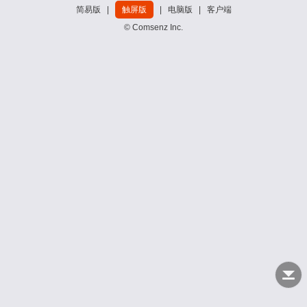
简易版
|
触屏版
|
电脑版
|
客户端
© Comsenz Inc.