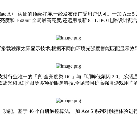
te A++ 认证的顶级好屏,一经发布便广受用户认可。一加 Ace 5
亮度和 1600nit 全局最高亮度,还运用最新 8T LTPO 电路设计
屏搭载独家太阳显示技术,根据不同的环境光强度智能匹配显示效
术,支持行业唯一的「真·全亮度类 DC」与「明眸低频闪 2.0」,实
级低蓝光和 AI 护眼等多项护眼黑科技,全场景呵护高强度游戏用户的
功能。基于 46 个自研触控算法,一加 Ace 5 系列对触控