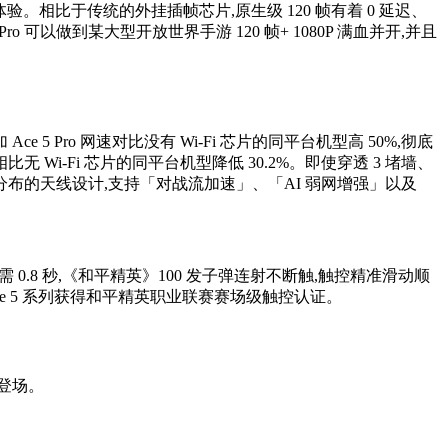
验。相比于传统的外挂插帧芯片,原生级 120 帧有着 0 延迟、
可以做到某大型开放世界手游 120 帧+ 1080P 满血并开,并且
 5 Pro 网速对比没有 Wi-Fi 芯片的同平台机型高 50%,彻底
Wi-Fi 芯片的同平台机型降低 30.2%。即使穿透 3 堵墙、
竞天线环绕式分布的天线设计,支持「对战流加速」、「AI 弱网增强」以及
.8 秒,《和平精英》100 发子弹连射不断触,触控精准滑动顺
e 5 系列获得和平精英职业联赛赛场级触控认证。
式登场。