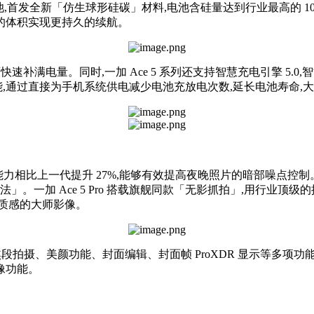
发全新「仿生球形硅碳」材料,电池含硅量达到行业最高的 10%,能
薄的体积实现更持久的续航。
钟即可快速补满电量。同时,一加 Ace 5 系列还支持智慧充电引擎 
电」功能,通过直接为手机系统供电减少电池充放电次数,延长电池寿命
光能力相比上一代提升 27%,能够有效提高夜晚照片的暗部噪点控制
一加 Ace 5 Pro 搭载旗舰同款「无影抓拍」,用行业顶级的抓拍
质感的大师影像。
拍摄、美颜功能、封面编辑、封面帧 ProXDR 显示等多项功能,还全新
影像功能。