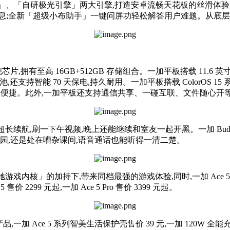
研潮汐引擎」、「自研极光引擎」两大引擎,打造安卓流畅天花板的丝滑
要信息;全新「超级小布助手」一键问屏功轻松解答用户难题。从底
有至高 16GB+512GB 存储组合。一加平板搭载 11.6 英寸 
池,还支持智能 70 天保电,持久耐用。一加平板搭载 ColorOS 1
效便捷。此外,一加平板还支持通信共享、一碰互联、文件随心开等
小时超长续航,刷一下午视频,晚上还能继续和室友一起开黑。一加 Bud
梭在校园,还是处在嘈杂课间,语音通话也能听得一清二楚。
风驰游戏内核」的加持下,带来同档最强的游戏体验,同时,一加 Ac
 2299 元起,一加 Ace 5 Pro 售价 3399 元起。
Ace 5 系列智美生活保护壳售价 39 元,一加 120W 全能充元气