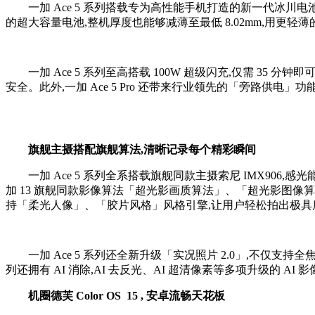
一加 Ace 5 系列搭载专为高性能手机打造的新一代冰川电池,首
的超大容量电池,整机厚度也能够减薄至最低 8.02mm,用更轻
一加 Ace 5 系列至高搭载 100W 超级闪充,仅需 35 分
安全。此外,一加 Ace 5 Pro 还带来行业领先的「旁路供
旗舰
主摄搭配旗舰算法,清晰记录每个精彩瞬间
一加 Ace 5 系列全系搭载旗舰同款主摄索尼 IMX906,感
加 13 旗舰同款影像算法「超光影画质算法」、「超光影图像算法」。
持「柔光人像」、「胶片风格」风格引擎,让用户轻松拍出极具
一加 Ace 5 系列还全新升级「实况照片 2.0」,不仅支持全焦段
列还拥有 AI 消除,AI 去反光、AI 超清像素等多项升级的 AI 
机圈德芙
Color
OS
15
,
安卓流畅天花板