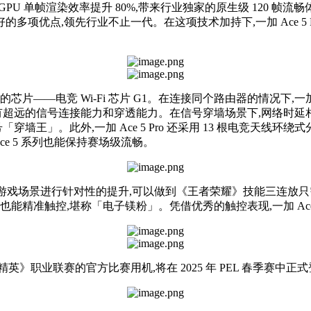
U 单帧渲染效率提升 80%,带来行业独家的原生级 120 帧流畅体
优点,领先行业不止一代。在这项技术加持下,一加 Ace 5 Pro 
——电竞 Wi-Fi 芯片 G1。在连接同个路由器的情况下,一加 Ace
拥有超远的信号连接能力和穿透能力。在信号穿墙场景下,网络时延相比无 
i-Fi 信号「穿墙王」。此外,一加 Ace 5 Pro 还采用 13 根电
e 5 系列也能保持赛场级流畅。
戏场景进行针对性的提升,可以做到《王者荣耀》技能三连放只需 0
能精准触控,堪称「电子镁粉」。凭借优秀的触控表现,一加 Ac
和平精英》职业联赛的官方比赛用机,将在 2025 年 PEL 春季赛中正