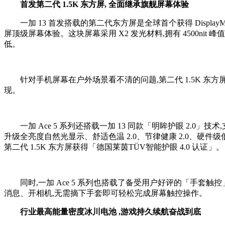
首发第二代
1.5K
东方屏,
全面继承旗舰屏幕体验
一加 13 首发搭载的第二代东方屏是全球首个获得 DisplayMa
屏顶级屏幕体验。这块屏幕采用 X2 发光材料,拥有 4500nit 峰值
低。
针对手机屏幕在户外场景看不清的问题,第二代 1.5K 东方
现。
一加 Ace 5 系列还搭载一加 13 同款「明眸护眼 2.0」技
升级全亮度自然光显示、舒适色温 2.0、节律健康 2.0、硬件
第二代 1.5K 东方屏获得「德国莱茵TÜV智能护眼 4.0 认证」。
同时,一加 Ace 5 系列也搭载了备受用户好评的「手套触控」
消息、开相机,无需摘下手套即可轻松完成屏幕触控操作。
行业最高能量密度
冰川电池
,游戏持久续航奋战到底