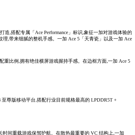
搭配专属「Ace Performance」标识,象征一加对游戏体验的
理,带来细腻的整机手感。一加 Ace 5「天青瓷」以及一加 Ace
配重比例,拥有绝佳横屏游戏握持手感。在边框方面,一加 Ace 5
8 至尊版移动平台,搭配行业目前规格最高的 LPDDR5T +
为长时间重载游戏保驾护航。在散热最重要的 VC 结构上,一加