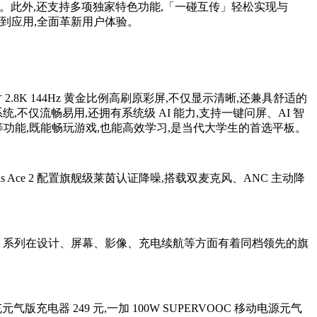
体验。此外,还支持多项独家特色功能,「一碰互传」轻松实现与
层到应用,全面革新用户体验。
2.8K 144Hz 黄金比例高刷原彩屏,不仅显示清晰,还兼具舒适的
5 系统,不仅流畅易用,还拥有系统级 AI 能力,支持一键问屏、AI 智
功能,既能畅玩游戏,也能高效学习,是当代大学生的首选平板。
s Ace 2 配置旗舰级莱茵认证降噪,搭载双麦克风、ANC 主动降
e 5 系列在设计、屏幕、影像、充电续航等方面有着同档领先的旗
版充电器 249 元,一加 100W SUPERVOOC 移动电源元气