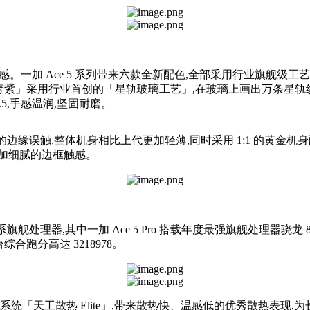
一加 Ace 5 系列带来六款全新配色,全部采用行业旗舰级工艺打造,
ro「星穹紫」采用行业首创的「星轨玻璃工艺」,在玻璃上画出万条星轨纹
.5,手感温润,坚固耐磨。
边缘误触,整体机身相比上代更加轻薄,同时采用 1:1 的黄金机身
加细腻的边框触感。
舰处理器,其中一加 Ace 5 Pro 搭载年度最强旗舰处理器骁龙 
合跑分高达 3218978。
热系统「天工散热 Elite」,带来散热快、温感低的优秀散热表现,