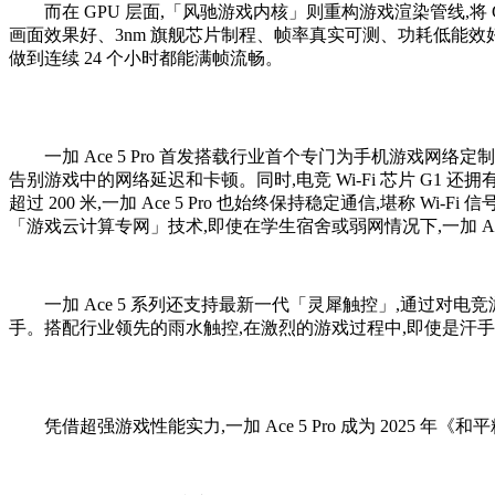
而在 GPU 层面,「风驰游戏内核」则重构游戏渲染管线,将 GP
画面效果好、3nm 旗舰芯片制程、帧率真实可测、功耗低能效好的多项
做到连续 24 个小时都能满帧流畅。
一加 Ace 5 Pro 首发搭载行业首个专门为手机游戏网络定制的芯片
告别游戏中的网络延迟和卡顿。同时,电竞 Wi-Fi 芯片 G1 还
超过 200 米,一加 Ace 5 Pro 也始终保持稳定通信,堪称 W
「游戏云计算专网」技术,即使在学生宿舍或弱网情况下,一加 Ac
一加 Ace 5 系列还支持最新一代「灵犀触控」,通过对电竞游
手。搭配行业领先的雨水触控,在激烈的游戏过程中,即使是汗手也
凭借超强游戏性能实力,一加 Ace 5 Pro 成为 2025 年《