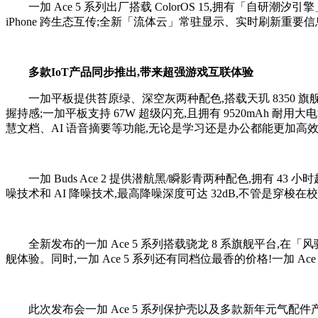
一加 Ace 5 系列出厂搭载 ColorOS 15,拥有「自
iPhone 跨生态互传;全新「流体云」常驻显示、实时刷新重
多款IoT产品同步推出,带来
超强
游戏互联体验
一加平板提供苔原绿、深空灰两种配色,搭载天玑 8350 旗舰芯片,拥
握持感;一加平板支持 67W 超级闪充,且拥有 9520mAh 耐用大电
慧文档、AI 语音摘要等功能,无论是学习还是办公都能更加高
一加 Buds Ace 2 提供潜航黑/瞬影青两种配色,拥有 43 
噪技术和 AI 降噪技术,最高降噪深度可达 32dB,不管是穿
全新发布的一加 Ace 5 系列搭载骁龙 8 系旗舰平台,在「
舰体验。同时,一加 Ace 5 系列还有同档位最香的价格!一加 Ace 5 售价
此次发布会一加 Ace 5 系列保护壳以及多款新年元气配件产品,一加 