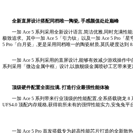
全新直屏
设计搭配
同档唯一陶瓷,
手感颜值处处巅峰
一加 Ace 5 系列采用全新设计语言,简洁优雅,同时充满性能感。
极致追求。其中一加 Ace 5「引力钛」以及一加 Ace 5 P
5 Pro「白月瓷」,更是采用同档唯一的陶瓷材质,莫氏硬度达到 8
一加 Ace 5 系列采用的直屏设计,能够有效减少游戏操作中的
系列采用「微边金属中框」设计,以旗舰级金属喷砂工艺带来更
顶级
硬件
配置
全面拉满,
打造
行业
最强
性能
体验
一加 Ace 5 系列带来行业顶级的性能配置,全系搭载骁龙 8 系旗
UFS4.0 顶配内存规格,获得前所未有的强悍性能实力,安兔兔平台综
一加 Ace 5 Pro 首发搭载专为超高性能芯片打造的全新散