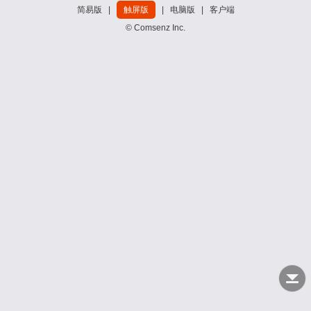
简易版
|
触屏版
|
电脑版
|
客户端
© Comsenz Inc.