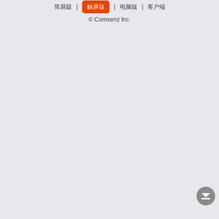
简易版
|
触屏版
|
电脑版
|
客户端
© Comsenz Inc.