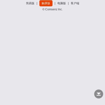
简易版
|
触屏版
|
电脑版
|
客户端
© Comsenz Inc.