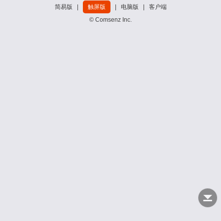
简易版
|
触屏版
|
电脑版
|
客户端
© Comsenz Inc.