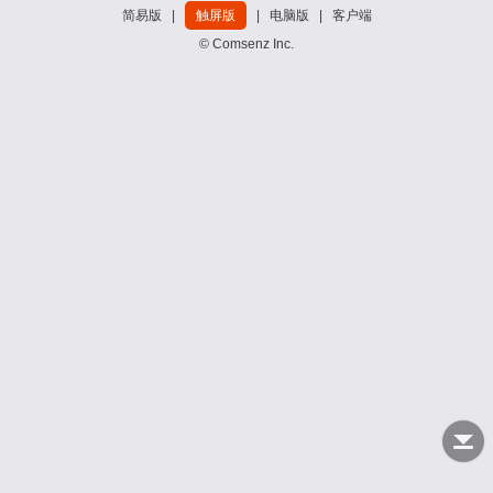
简易版
|
触屏版
|
电脑版
|
客户端
© Comsenz Inc.