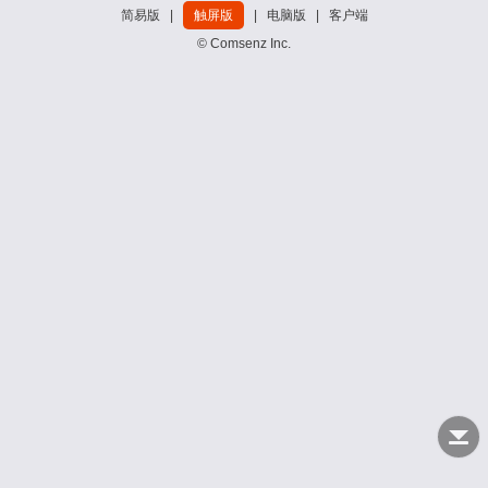
简易版
|
触屏版
|
电脑版
|
客户端
© Comsenz Inc.