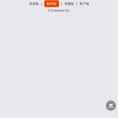
简易版
|
触屏版
|
电脑版
|
客户端
© Comsenz Inc.