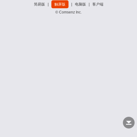
简易版
|
触屏版
|
电脑版
|
客户端
© Comsenz Inc.