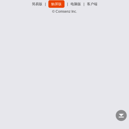
简易版
|
触屏版
|
电脑版
|
客户端
© Comsenz Inc.