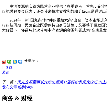
中润资源的实践为民营企业提供了多重参考：首先，企业在跨
仅能缓解资金压力，还会带来技术支撑和战略升级;三是通过
2024年，新“国九条”和“并购重组六条”出台，资本市场
行的新周期，民营企业既需保持自身灵活性，又要善于借助国
大背景下，郭昌玮此次带领中润资源的突围能否成为“高质量发
分享至：
|
收藏
邀请
下一篇：
天九企服董事长戈峻出席第32届科帕奥尼克论坛 力
发布文章
签到Sign
商务 & 财经