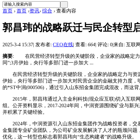
首页
›
首页
›
资讯
›
综合
›
查看内容
郭昌玮的战略跃迁与民企转型
2025-3-4 15:37
|
发布者:
CEO在线
|
查看:
664
|
评论: 0
|
来自: 互联
摘要
: 在民营经济转型升级的关键阶段，企业家的战略定力与
同”;3月伊始，央行等多部门进一步加大 ...
在民营经济转型升级的关键阶段，企业家的战略定力与资源整合
伊始，央行等多部门进一步加大对民营企业的金融支持力度，
的*ST中润(000506)，通过引入山东招金集团完成混改
2015年，郭昌玮通过入主金利科技(现众应互联)切入互联网赛
组。公开资料显示，2017-2024年间，中润资源围绕矿业
并积累了关键经验。
2024年，中润资源引入山东招金集团作为战略投资者，交
金集团专业矿业团队，为公司矿业发展解决了人才的瓶颈问题
优化，这一转型也标志着郭昌玮向“生态构建者”的战略升级。