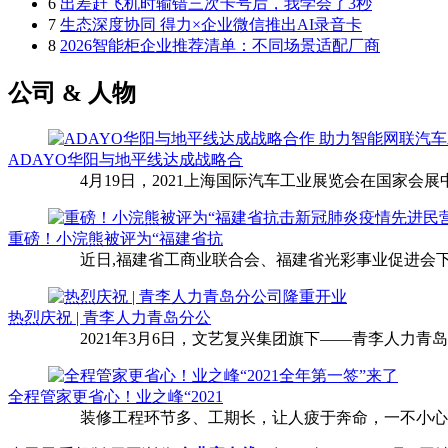
6
出差赶飞机时输错三次卡号后，我学会了3秒
7
生态深度协同 得力×企业微信推出AI录音卡
8
2026智能柜企业推荐清单：不同场景适配厂商
公司 & 人物
ADAYO华阳与地平线达成战略合
4月19日，2021上海国际汽车工业展览会在国家会展中
重磅！小浣熊被评为“福建省抗
近日,福建省工商业联合会、福建省光彩事业促进会下
热烈庆祝 | 青李人力青岛分公
2021年3月6日，文艺复兴集团旗下——青李人力青
全程管家更省心！业之峰“2021
装修工程环节多、工期长，让人疲于奔命，一不小心还