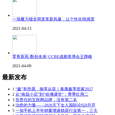
一场魔力猫盒萌宠革新风暴，让个性化情感需
2021-04-13
零售新风·数创未来| CCBE成都美博会王牌峰
2021-04-09
最新发布
1
“鑫”有所愿，御享从容｜泰康鑫享世家2027
2
从“南昌小店”到“哈佛课堂”：季季红用二
3
负责任的互联网品牌，没有第二名
4
治愈的力量——2026天下女人国际论坛8月开
5
一加手机上半年销量增速稳居行业第一，三大