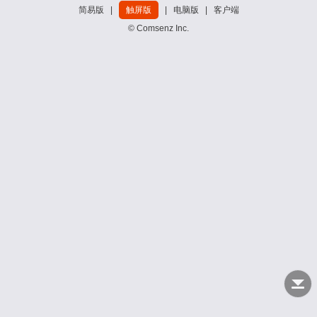
简易版
|
触屏版
|
电脑版
|
客户端
© Comsenz Inc.