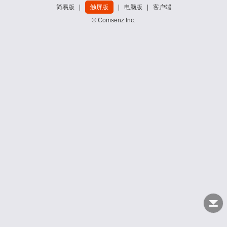
简易版
|
触屏版
|
电脑版
|
客户端
© Comsenz Inc.