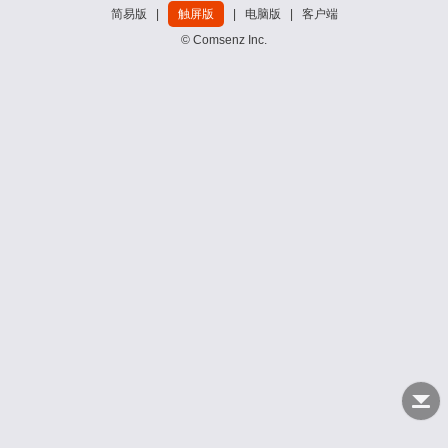
简易版
|
触屏版
|
电脑版
|
客户端
© Comsenz Inc.