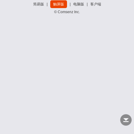
简易版
|
触屏版
|
电脑版
|
客户端
© Comsenz Inc.