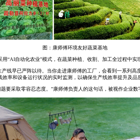
图：康师傅环境友好蔬菜基地
“AI自动化农业”模式，在蔬菜种植、收割、加工全过程中实
产线早已严阵以待。当你走进康师傅的工厂，会看到一系列高
线效率和设备运行状况的实时监测，以确保生产线效率提升及品
题要采取零容忍态度。”康师傅负责人的这句话，被视作企业数字